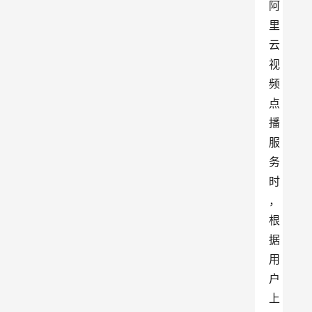
阿
里
云
视
频
点
播
服
务
时
，
根
据
用
户
上