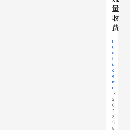
量
收
费
l
u
o
t
u
o
e
m
o
•
2
0
2
3
年
8