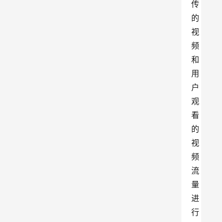
传
的
视
频
和
用
户
观
看
的
视
频
流
量
进
行