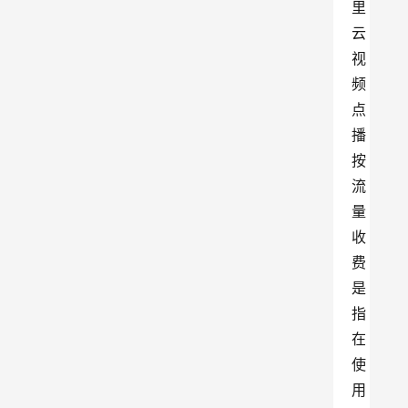
里
云
视
频
点
播
按
流
量
收
费
是
指
在
使
用