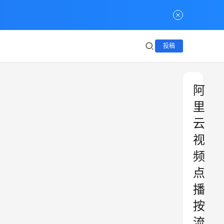
投稿
阿
里
云
视
频
点
播
按
流