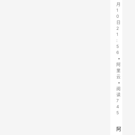
月
1
0
日
2
1
:
5
6
•
阿
里
云
•
阅
读
7
4
5
阿