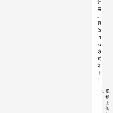
计
费
。
具
体
收
费
方
式
如
下
：
视
频
上
传