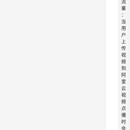
流
量
：
当
用
户
上
传
视
频
到
阿
里
云
视
频
点
播
时
会